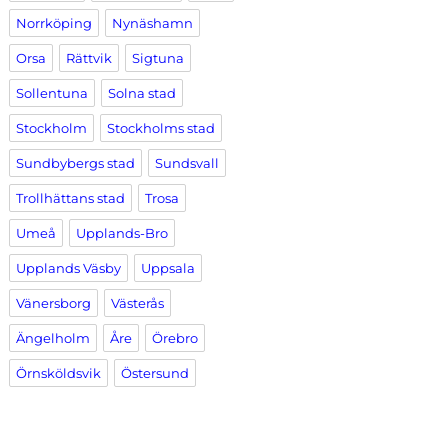
Norrköping
Nynäshamn
Orsa
Rättvik
Sigtuna
Sollentuna
Solna stad
Stockholm
Stockholms stad
Sundbybergs stad
Sundsvall
Trollhättans stad
Trosa
Umeå
Upplands-Bro
Upplands Väsby
Uppsala
Vänersborg
Västerås
Ängelholm
Åre
Örebro
Örnsköldsvik
Östersund