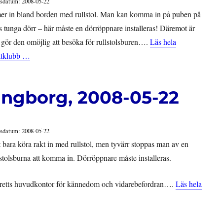
sdatum: 2008-05-22
er in bland borden med rullstol. Man kan komma in på puben på
 tunga dörr – här måste en dörröppnare installeras! Däremot är
 gör den omöjlig att besöka för rullstolsburen….
Läs hela
ttklubb …
singborg, 2008-05-22
sdatum: 2008-05-22
t bara köra rakt in med rullstol, men tyvärr stoppas man av en
lstolsburna att komma in. Dörröppnare måste installeras.
coretts huvudkontor för kännedom och vidarebefordran….
Läs hela