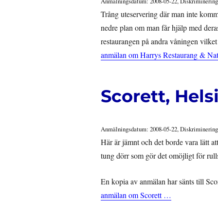
Anmälningsdatum: 2008-05-22, Diskriminering
Trång uteservering där man inte komm
nedre plan om man får hjälp med deras
restaurangen på andra våningen vilket
anmälan om Harrys Restaurang & Na
Scorett, Hel
Anmälningsdatum: 2008-05-22, Diskriminering
Här är jämnt och det borde vara lätt at
tung dörr som gör det omöjligt för rul
En kopia av anmälan har sänts till S
anmälan om Scorett …