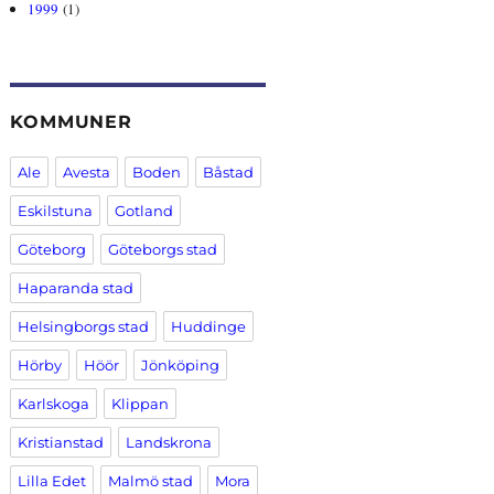
1999
(1)
KOMMUNER
Ale
Avesta
Boden
Båstad
Eskilstuna
Gotland
Göteborg
Göteborgs stad
Haparanda stad
Helsingborgs stad
Huddinge
Hörby
Höör
Jönköping
Karlskoga
Klippan
Kristianstad
Landskrona
Lilla Edet
Malmö stad
Mora