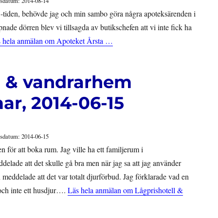
sdatum: 2014-08-14
-tiden, behövde jag och min sambo göra några apoteksärenden i
ade dörren blev vi tillsagda av butikschefen att vi inte fick ha
 hela anmälan om Apoteket Årsta …
l & vandrarhem
ar, 2014-06-15
sdatum: 2014-06-15
n för att boka rum. Jag ville ha ett familjerum i
elade att det skulle gå bra men när jag sa att jag använder
meddelade att det var totalt djurförbud. Jag förklarade vad en
 och inte ett husdjur….
Läs hela anmälan om Lågprishotell &