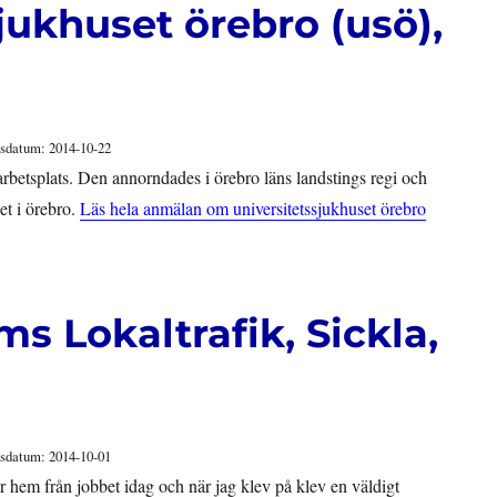
jukhuset örebro (usö),
sdatum: 2014-10-22
rbetsplats. Den annorndades i örebro läns landstings regi och
t i örebro.
Läs hela anmälan om universitetssjukhuset örebro
s Lokaltrafik, Sickla,
sdatum: 2014-10-01
 hem från jobbet idag och när jag klev på klev en väldigt