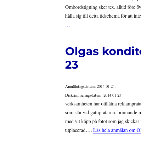
Ombordstigning sker tex. alltid före öv
hålla sig till detta tidschema för att i
…
Olgas kondito
23
Anmälningsdatum: 2014-01-24,
Diskrimineringsdatum: 2014-01-23
verksamheten har otillåtna reklamprat
som står vid gatupratarna. brinnande m
med vit käpp på fotot som jag skickar
utplacerad….
Läs hela anmälan om Ol