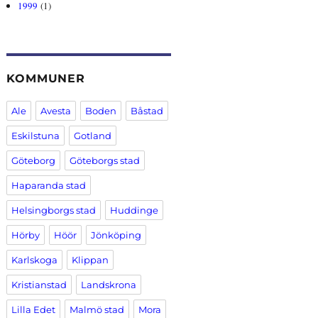
1999
(1)
KOMMUNER
Ale
Avesta
Boden
Båstad
Eskilstuna
Gotland
Göteborg
Göteborgs stad
Haparanda stad
Helsingborgs stad
Huddinge
Hörby
Höör
Jönköping
Karlskoga
Klippan
Kristianstad
Landskrona
Lilla Edet
Malmö stad
Mora