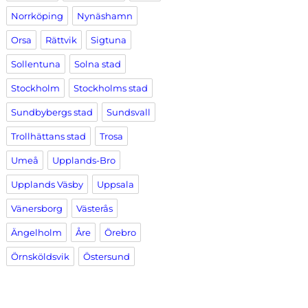
Norrköping
Nynäshamn
Orsa
Rättvik
Sigtuna
Sollentuna
Solna stad
Stockholm
Stockholms stad
Sundbybergs stad
Sundsvall
Trollhättans stad
Trosa
Umeå
Upplands-Bro
Upplands Väsby
Uppsala
Vänersborg
Västerås
Ängelholm
Åre
Örebro
Örnsköldsvik
Östersund