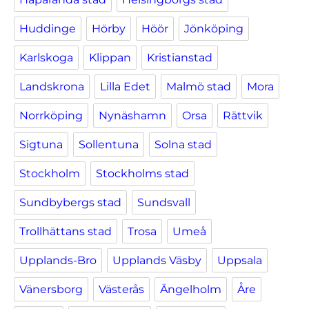
Huddinge
Hörby
Höör
Jönköping
Karlskoga
Klippan
Kristianstad
Landskrona
Lilla Edet
Malmö stad
Mora
Norrköping
Nynäshamn
Orsa
Rättvik
Sigtuna
Sollentuna
Solna stad
Stockholm
Stockholms stad
Sundbybergs stad
Sundsvall
Trollhättans stad
Trosa
Umeå
Upplands-Bro
Upplands Väsby
Uppsala
Vänersborg
Västerås
Ängelholm
Åre