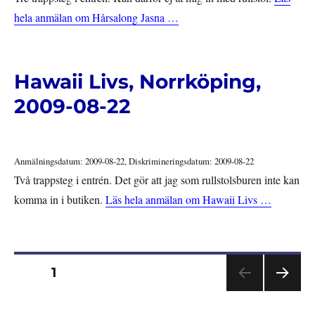
hela anmälan om Hårsalong Jasna …
Hawaii Livs, Norrköping,
2009-08-22
Anmälningsdatum: 2009-08-22, Diskrimineringsdatum: 2009-08-22
Två trappsteg i entrén. Det gör att jag som rullstolsburen inte kan
komma in i butiken.
Läs hela anmälan om Hawaii Livs …
Sidnumrering
SIDA
1
NÄS
för
TA