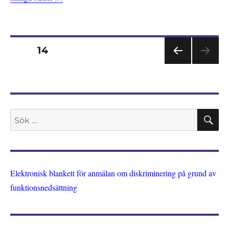
Sidnumrering
SIDA
14
FÖR
för
EGÅ
END
inlägg
E
SIDA
S
Sök
efter:
Elektronisk blankett för anmälan om diskriminering på grund av
funktionsnedsättning