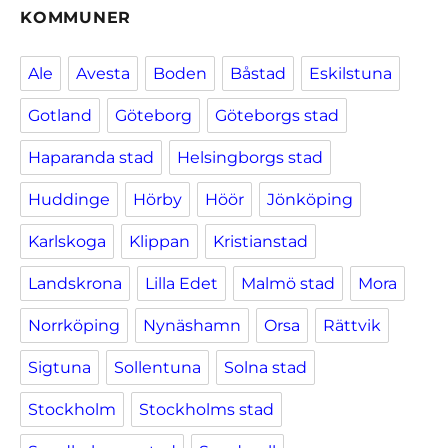
KOMMUNER
Ale
Avesta
Boden
Båstad
Eskilstuna
Gotland
Göteborg
Göteborgs stad
Haparanda stad
Helsingborgs stad
Huddinge
Hörby
Höör
Jönköping
Karlskoga
Klippan
Kristianstad
Landskrona
Lilla Edet
Malmö stad
Mora
Norrköping
Nynäshamn
Orsa
Rättvik
Sigtuna
Sollentuna
Solna stad
Stockholm
Stockholms stad