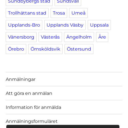
Sundbybergs stad
Sundsvall
Trollhättans stad
Trosa
Umeå
Upplands-Bro
Upplands Väsby
Uppsala
Vänersborg
Västerås
Ängelholm
Åre
Örebro
Örnsköldsvik
Östersund
Anmälningar
Att göra en anmälan
Information för anmälda
Anmälningsformuläret