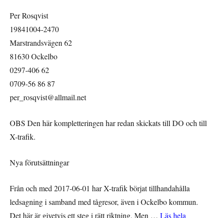
Per Rosqvist
19841004-2470
Marstrandsvägen 62
81630 Ockelbo
0297-406 62
0709-56 86 87
per_rosqvist@allmail.net
OBS Den här kompletteringen har redan skickats till DO och till
X-trafik.
Nya förutsättningar
Från och med 2017-06-01 har X-trafik börjat tillhandahålla
ledsagning i samband med tågresor, även i Ockelbo kommun.
Det här är givetvis ett steg i rätt riktning. Men …
Läs hela