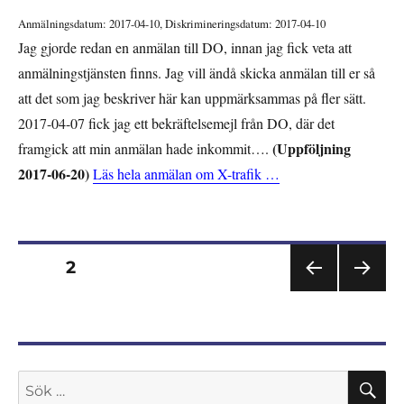
Anmälningsdatum: 2017-04-10, Diskrimineringsdatum: 2017-04-10
Jag gjorde redan en anmälan till DO, innan jag fick veta att
anmälningstjänsten finns. Jag vill ändå skicka anmälan till er så
att det som jag beskriver här kan uppmärksammas på fler sätt.
2017-04-07 fick jag ett bekräftelsemejl från DO, där det
(Uppföljning
framgick att min anmälan hade inkommit….
2017-06-20)
Läs hela anmälan om X-trafik …
Sidnumrering
SIDA
2
FÖR
NÄS
för
EGÅ
TA
END
SIDA
inlägg
E
SIDA
S
Sök