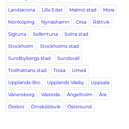
Landskrona
Lilla Edet
Malmö stad
Mora
Norrköping
Nynäshamn
Orsa
Rättvik
Sigtuna
Sollentuna
Solna stad
Stockholm
Stockholms stad
Sundbybergs stad
Sundsvall
Trollhättans stad
Trosa
Umeå
Upplands-Bro
Upplands Väsby
Uppsala
Vänersborg
Västerås
Ängelholm
Åre
Örebro
Örnsköldsvik
Östersund