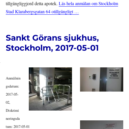
tillgängliggjord detta apotek.
Läs hela anmälan om Stockholm
Stad Klarabergsgatan 64 otillgängligt …
Sankt Görans sjukhus,
Stockholm, 2017-05-01
Anmälnin
gsdatum:
2017-05-
02,
Diskrimi
neringsda
tum: 2017-05-01